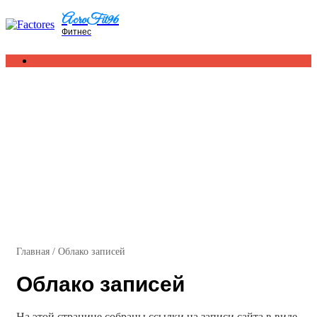
Menu
AcroFit96
Фитнес
Search
for
Главная
/
Облако записей
Облако записей
На этой странице собраны ссылки на записи сайта в виде